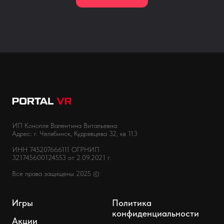
ИП Конопля Валентина Витальевна
Адрес: г. Челябинск, Кудрявцева 32, кв 113
ИНН 745207666111 ОГРНИП
321745600124553 от 2.09.2021 г.
Все права защищены 2025 ©
Игры
Политика
конфиденциальности
Акции