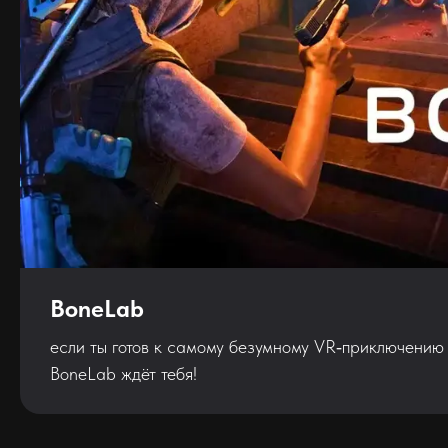
BoneLab
если ты готов к самому безумному VR‑приключени
BoneLab ждёт тебя!