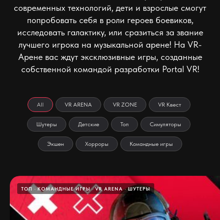
современных технологий, дети и взрослые смогут
попробовать себя в роли героев боевиков,
исследовать галактику, или сразиться за звание
лучшего игрока на музыкальной арене! На VR-
Арене вас ждут эксклюзивные игры, созданные
собственной командой разработки Portal VR!
All
VR ARENA
VR ZONE
VR Квест
Шутеры
Детские
Топ
Симуляторы
Экшен
Хорроры
Командные игры
ТОП
КОМАНДНЫЕ ИГРЫ
VR ARENA
ШУТЕРЫ