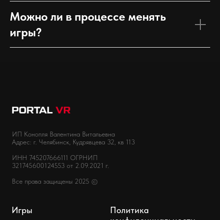
Можно ли в процессе менять
игры?
ИП Конопля Валентина Витальевна
Адрес: г. Челябинск, Кудрявцева 32, кв 113
ИНН 745207666111 ОГРНИП
321745600124553 от 2.09.2021 г.
Все права защищены 2025 ©
Игры
Политика